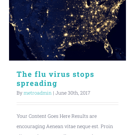
The flu virus stops
spreading
By
metroadmin
|
June 30th, 2017
Your Content Goes Here Results are
encouraging Aenean vitae neque est. Proin